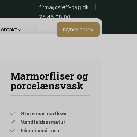
firma@steff-byg.dk
75 45 98 00
Lager
i dag åben fra 08:00 - 12:00
Kontakt
Nyhedsbrev
Marmorfliser og
porcelænsvask
Store marmorfliser
Vandfaldsarmatur
Fliser i små tern