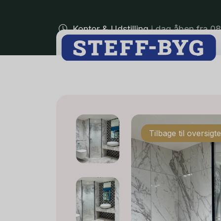
Kontor & Udstilling
i dag åben fra 0
Tilbage til oversigt