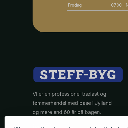
Fredag
07.00 - 
Vi er en professionel trælast og
tømmerhandel med base i Jylland
og mere end 60 år på bagen.