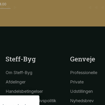
14.00
Steff-Byg
Genveje
Om Steff-Byg
Professionelle
Afdelinger
Private
Handelsbetingelser
Udstillingen
Cookie og Privatlivspolitik
Nyhedsbrev