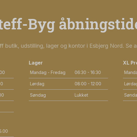
teff-Byg åbningstid
f butik, udstilling, lager og kontor i Esbjerg Nord. Se a
Lager
XL Pr
.00
Mandag - Fredag
06:30 - 16:30
Manda
30
Lørdag
08:00 - 12:00
Lørda
00
Søndag
Lukket
Sønd
5.00