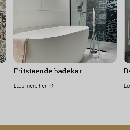
Fritstående badekar
B
Læs mere her
Læ